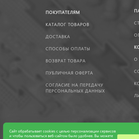
П
ПОКУПАТЕЛЯМ
С
КАТАЛОГ ТОВАРОВ
О
ДОСТАВКА
К
СПОСОБЫ ОПЛАТЫ
О
ВОЗВРАТ ТОВАРА
С
ПУБЛИЧНАЯ ОФЕРТА
К
СОГЛАСИЕ НА ПЕРЕДАЧУ
ПЕРСОНАЛЬНЫХ ДАННЫХ
Л
Сайт обрабатывает cookies с целью персонализации сервисов
и чтобы пользоваться веб-сайтом было удобнее. Вы можете