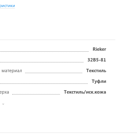
ристики
Rieker
32B5-81
 материал
Текстиль
Туфли
ерха
Текстиль/иск.кожа