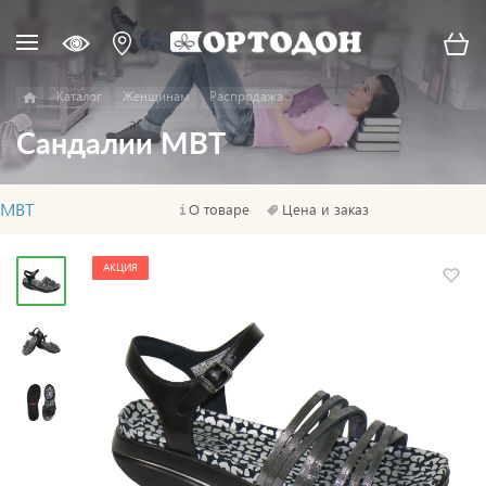
Каталог
Женщинам
Распродажа
Сандалии MBT
MBT
О товаре
Цена и заказ
АКЦИЯ