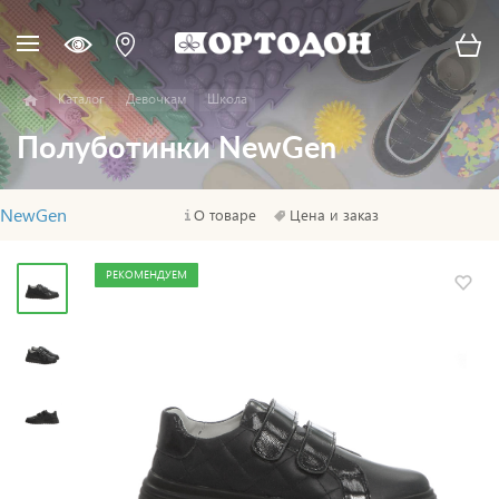
Каталог
Девочкам
Школа
Полуботинки NewGen
NewGen
О товаре
Цена и заказ
РЕКОМЕНДУЕМ