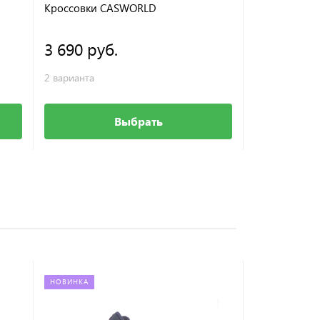
Кроссовки CASWORLD
Туфли Sursil-
3 690 руб.
2 814 ру
2 варианта
2 варианта
Выбрать
НОВИНКА