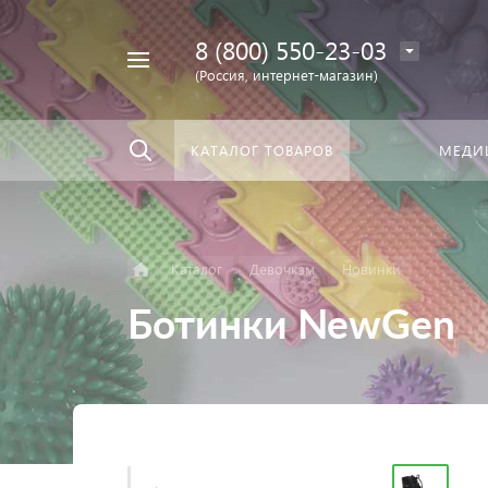
8 (800) 550-23-03
Найти
скать:
везде
(Россия, интернет-магазин)
КАТАЛОГ ТОВАРОВ
МЕДИ
Каталог
Девочкам
Новинки
Ботинки NewGen