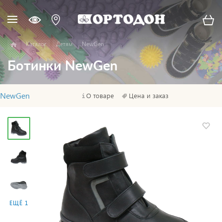
Каталог
Детям
NewGen
Ботинки NewGen
NewGen
О товаре
Цена и заказ
ЕЩЁ 1