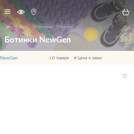
Каталог
Мальчикам
Новинки
Ботинки NewGen
NewGen
О товаре
Цена и заказ