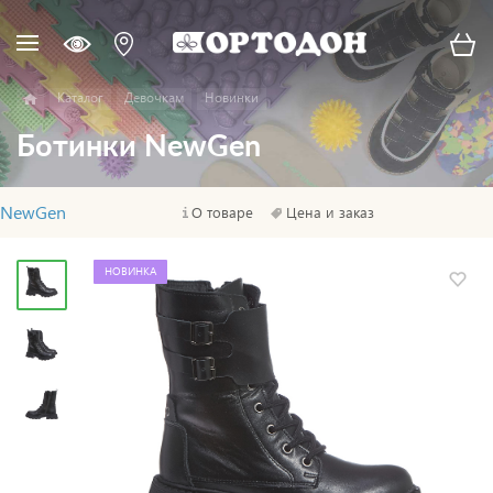
Каталог
Девочкам
Новинки
Ботинки NewGen
NewGen
О товаре
Цена и заказ
НОВИНКА