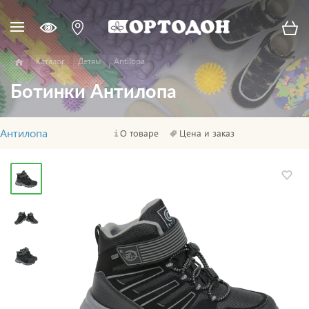
Каталог
Детям
Antilopa
Ботинки Антилопа
Антилопа
О товаре
Цена и заказ