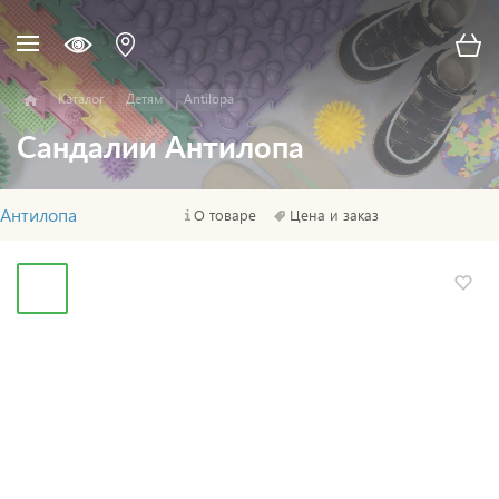
Каталог
Детям
Antilopa
Сандалии Антилопа
Антилопа
О товаре
Цена и заказ