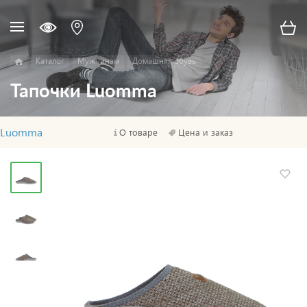
Каталог
Мужчинам
Домашняя обувь
Тапочки Luomma
Luomma
О товаре
Цена и заказ