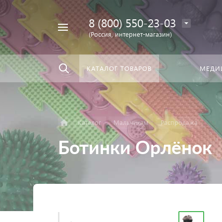
8 (800) 550-23-03
Найти
скать:
везде
(Россия, интернет-магазин)
КАТАЛОГ ТОВАРОВ
МЕДИ
Каталог
Мальчикам
Распродажа
Ботинки Орлёнок