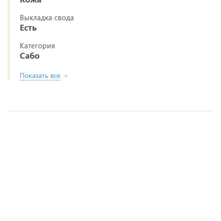
Выкладка свода
Есть
Категория
Сабо
Показать все
Сабо Dr.Spektor
Сабо LEDI ANATOMIC
Сабо Luomma