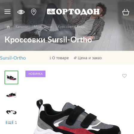
Каталог
Мужчинам
Кроссовки\Кеды
Кроссовки Sursil-Ortho
Sursil-Ortho
О товаре
Цена и заказ
НОВИНКА
ЕЩЁ 1