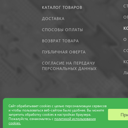
С
КАТАЛОГ ТОВАРОВ
О
ДОСТАВКА
К
СПОСОБЫ ОПЛАТЫ
О
ВОЗВРАТ ТОВАРА
С
ПУБЛИЧНАЯ ОФЕРТА
К
СОГЛАСИЕ НА ПЕРЕДАЧУ
ПЕРСОНАЛЬНЫХ ДАННЫХ
Л
Сайт обрабатывает cookies с целью персонализации сервисов
и чтобы пользоваться веб-сайтом было удобнее. Вы можете
Пр
запретить обработку сookies в настройках браузера.
Пожалуйста, ознакомьтесь с
политикой использования
cookies.