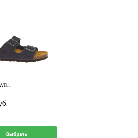
WELL
уб.
Выбрать