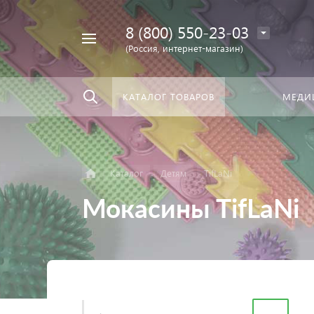
8 (800) 550-23-03
Найти
скать:
везде
(Россия, интернет-магазин)
КАТАЛОГ ТОВАРОВ
МЕДИ
Каталог
Детям
TifLaNi
Мокасины TifLaNi