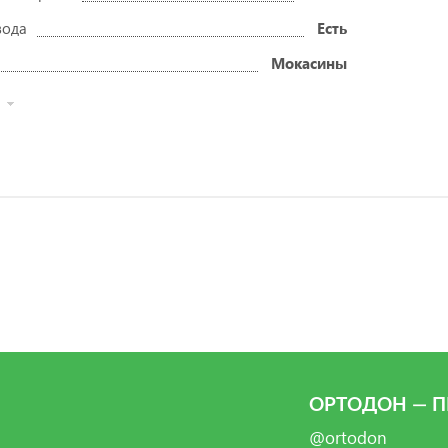
вода
Есть
Мокасины
ОРТОДОН — П
@ortodon