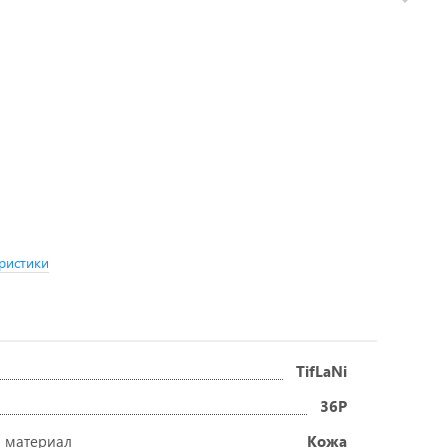
ристики
TifLaNi
36Р
 материал
Кожа