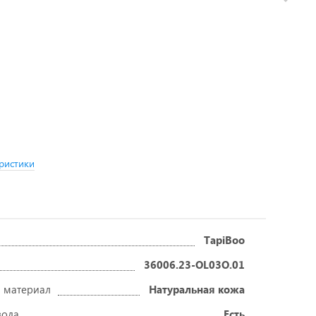
ристики
TapiBoo
36006.23-OL03O.01
 материал
Натуральная кожа
вода
Есть