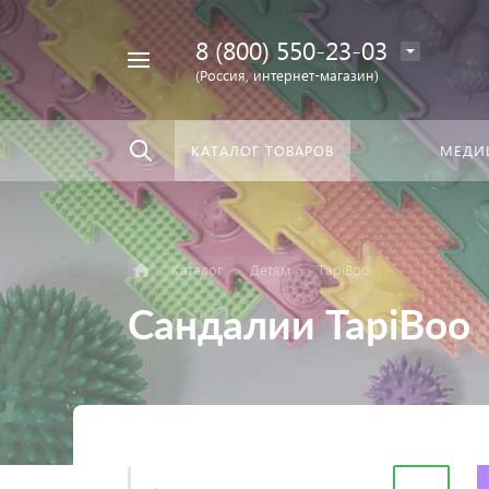
8 (800) 550-23-03
Найти
скать:
везде
(Россия, интернет-магазин)
КАТАЛОГ ТОВАРОВ
МЕДИ
Каталог
Детям
TapiBoo
Сандалии TapiBoo