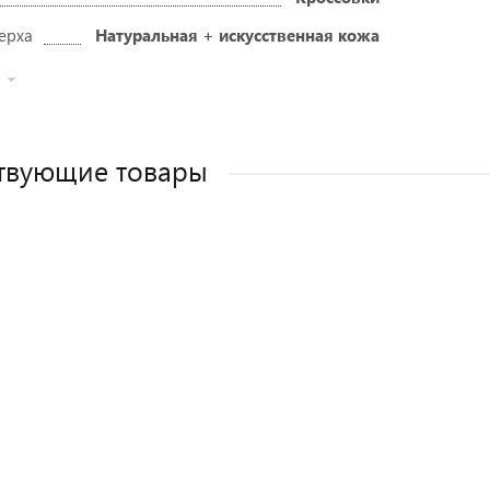
ерха
Натуральная + искусственная кожа
твующие товары
ЕМ
ДУЕМ