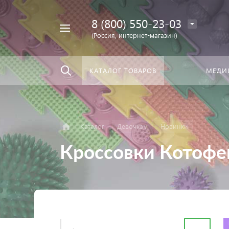
8 (800) 550-23-03
Найти
скать:
везде
(Россия, интернет-магазин)
КАТАЛОГ ТОВАРОВ
МЕДИ
Каталог
Девочкам
Новинки
Кроссовки Котофе