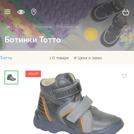
Каталог
Мальчикам
Распродажа
Ботинки Тотто
Тотто
О товаре
Цена и заказ
АКЦИЯ