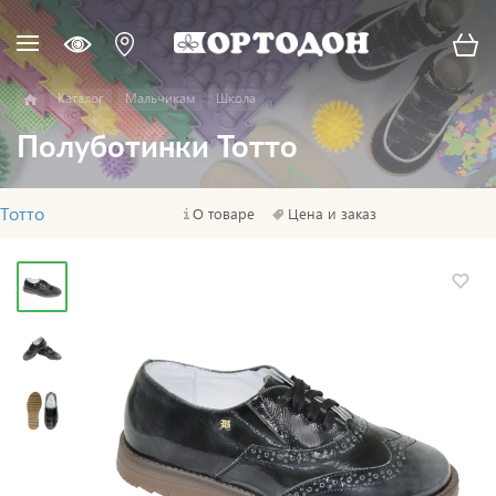
Каталог
Мальчикам
Школа
Полуботинки Тотто
Тотто
О товаре
Цена и заказ