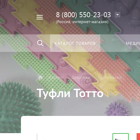
8 (800) 550-23-03
Найти
скать:
везде
(Россия, интернет-магазин)
КАТАЛОГ ТОВАРОВ
МЕДИ
Каталог
Девочкам
Распродажа
Туфли Тотто