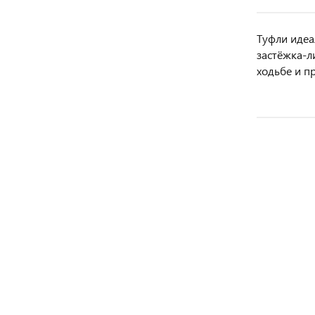
Туфли идеа
застёжка-л
ходьбе и п
АКЦИЯ
АКЦИЯ