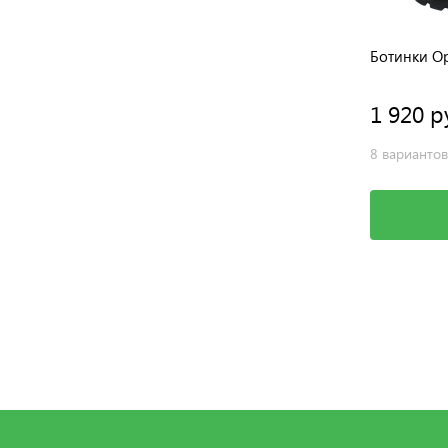
Ботинки Ортодон
Ботинки О
1 900 руб.
1 920 р
2 варианта
8 вариантов
Выбрать