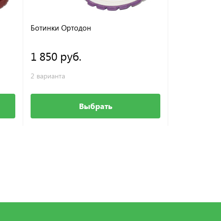
Ботинки Ортодон
Ботинки Орт
1 850 руб.
1 900 ру
2 варианта
2 варианта
Выбрать