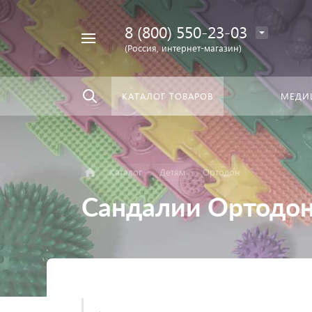
8 (800) 550-23-03
Найти
скать:
везде
(Россия, интернет-магазин)
КАТАЛОГ ТОВАРОВ
МЕДИ
Каталог
Детям
Ортодон
Сандалии Ортодо