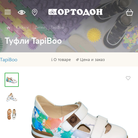
Каталог
Детям
TapiBoo
Туфли TapiBoo
TapiBoo
О товаре
Цена и заказ