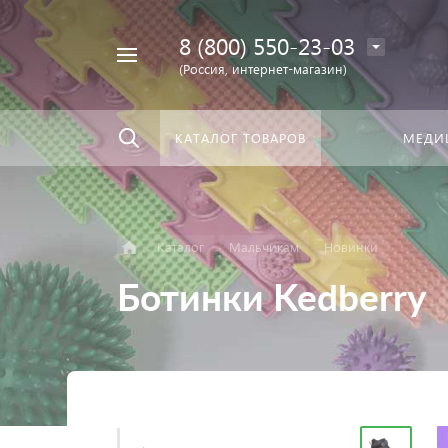
8 (800) 550-23-03
Найти
скать:
везде
(Россия, интернет-магазин)
КАТАЛОГ ТОВАРОВ
МЕДИ
Каталог
Мальчикам
Новинки
Ботинки Kedberry