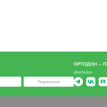
ать
рать
рать
Выбрать
ОРТОДОН — П
@ortodon
Подписаться