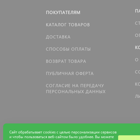
П
ПОКУПАТЕЛЯМ
С
КАТАЛОГ ТОВАРОВ
О
ДОСТАВКА
К
СПОСОБЫ ОПЛАТЫ
О
ВОЗВРАТ ТОВАРА
С
ПУБЛИЧНАЯ ОФЕРТА
К
СОГЛАСИЕ НА ПЕРЕДАЧУ
ПЕРСОНАЛЬНЫХ ДАННЫХ
Л
Сайт обрабатывает cookies с целью персонализации сервисов
и чтобы пользоваться веб-сайтом было удобнее. Вы можете