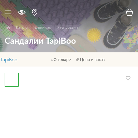
Каталог
Девочкам
Распродажа
Сандалии TapiBoo
TapiBoo
О товаре
Цена и заказ