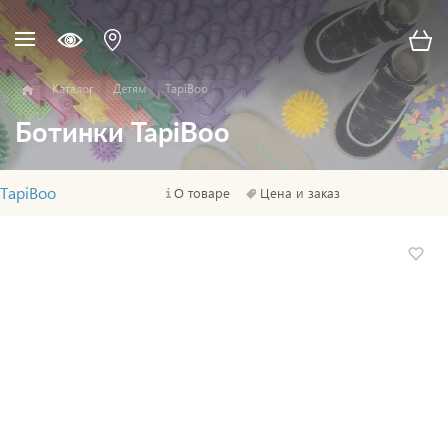
Каталог
Детям
TapiBoo
Ботинки TapiBoo
TapiBoo
О товаре
Цена и заказ