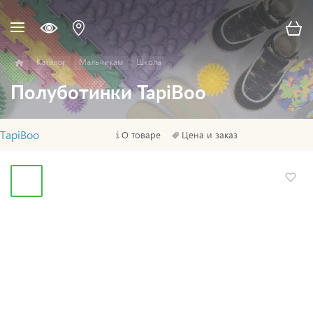
Каталог
Мальчикам
Школа
Полуботинки TapiBoo
TapiBoo
О товаре
Цена и заказ