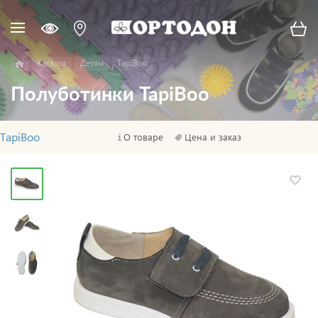
Каталог
Детям
TapiBoo
Полуботинки TapiBoo
TapiBoo
О товаре
Цена и заказ