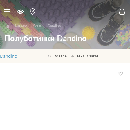
Каталог
Детям
Dandino
Полуботинки Dandino
Dandino
О товаре
Цена и заказ