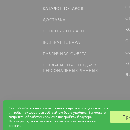
С
КАТАЛОГ ТОВАРОВ
О
ДОСТАВКА
К
СПОСОБЫ ОПЛАТЫ
О
ВОЗВРАТ ТОВАРА
С
ПУБЛИЧНАЯ ОФЕРТА
К
СОГЛАСИЕ НА ПЕРЕДАЧУ
ПЕРСОНАЛЬНЫХ ДАННЫХ
Л
Сайт обрабатывает cookies с целью персонализации сервисов
и чтобы пользоваться веб-сайтом было удобнее. Вы можете
Пр
запретить обработку сookies в настройках браузера.
Пожалуйста, ознакомьтесь с
политикой использования
cookies.