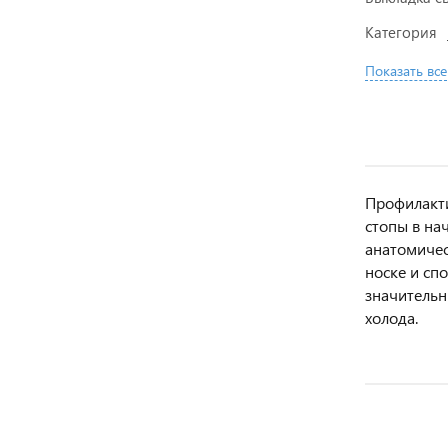
Категория
Показать все
Профилакти
стопы в на
анатомичес
носке и сп
значительн
холода.