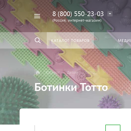
8 (800) 550-23-03
Найти
скать:
везде
(Россия, интернет-магазин)
КАТАЛОГ ТОВАРОВ
МЕДИ
Каталог
Детям
Тотто
Ботинки Тотто