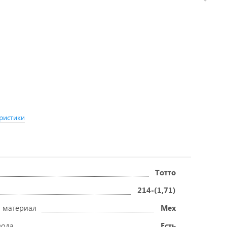
ристики
Тотто
214-(1,71)
 материал
Мех
вода
Есть