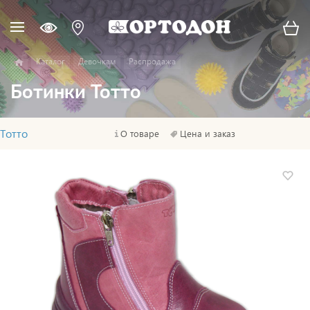
Каталог
Девочкам
Распродажа
Ботинки Тотто
Тотто
О товаре
Цена и заказ