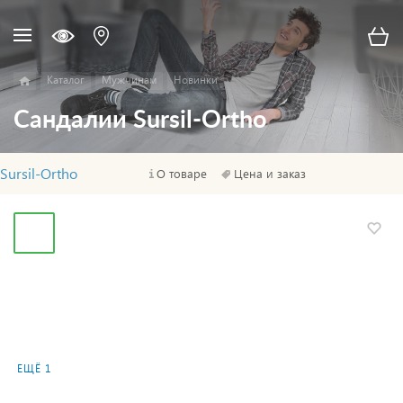
Каталог
Мужчинам
Новинки
Сандалии Sursil-Ortho
Sursil-Ortho
О товаре
Цена и заказ
ЕЩЁ 1