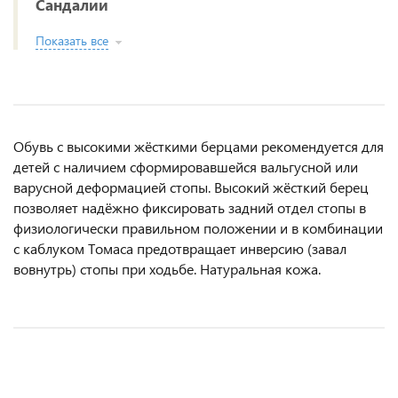
Сандалии
Показать все
Обувь с высокими жёсткими берцами рекомендуется для
детей с наличием сформировавшейся вальгусной или
варусной деформацией стопы. Высокий жёсткий берец
позволяет надёжно фиксировать задний отдел стопы в
физиологически правильном положении и в комбинации
с каблуком Томаса предотвращает инверсию (завал
вовнутрь) стопы при ходьбе. Натуральная кожа.
АКЦИЯ
АКЦИЯ
АКЦИЯ
АКЦИЯ
РЕКОМЕНДУЕМ