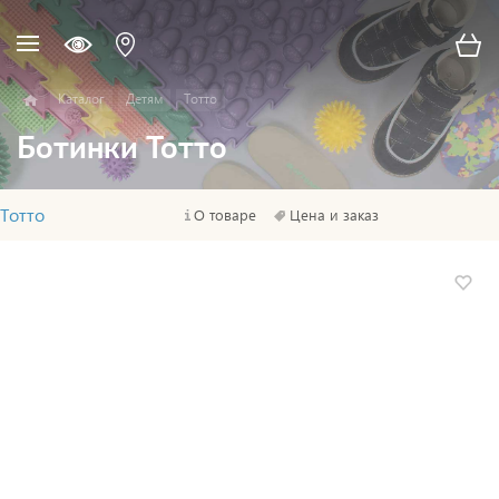
Каталог
Детям
Тотто
Ботинки Тотто
Тотто
О товаре
Цена и заказ