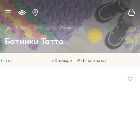
Каталог
Мальчикам
Распродажа
Ботинки Тотто
Тотто
О товаре
Цена и заказ