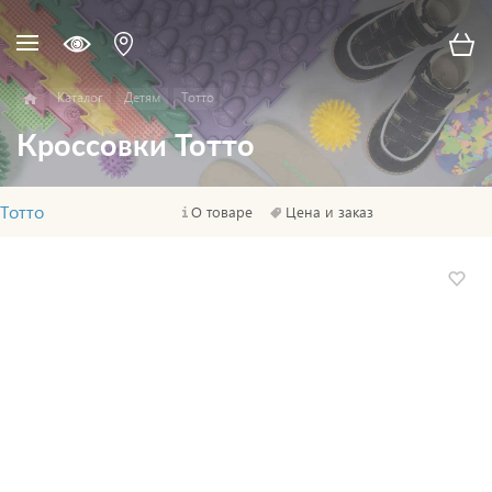
Каталог
Детям
Тотто
Кроссовки Тотто
Тотто
О товаре
Цена и заказ