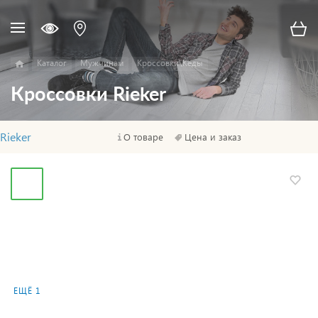
Каталог
Мужчинам
Кроссовки\Кеды
Кроссовки Rieker
Rieker
О товаре
Цена и заказ
ЕЩЁ 1