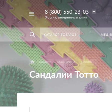
8 (800) 550-23-03
Найти
скать:
везде
(Россия, интернет-магазин)
КАТАЛОГ ТОВАРОВ
МЕДИ
Каталог
Мальчикам
Новинки
Сандалии Тотто