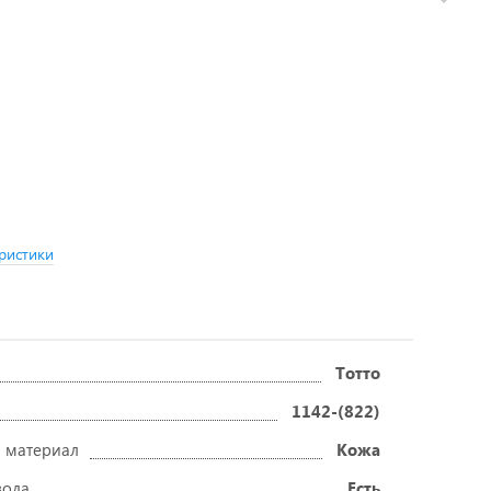
ристики
Тотто
1142-(822)
 материал
Кожа
вода
Есть