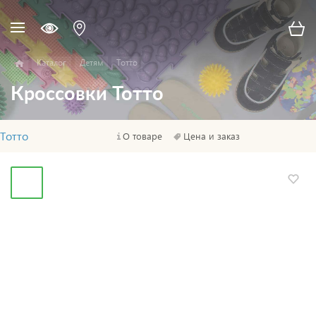
Каталог
Детям
Тотто
Кроссовки Тотто
Тотто
О товаре
Цена и заказ