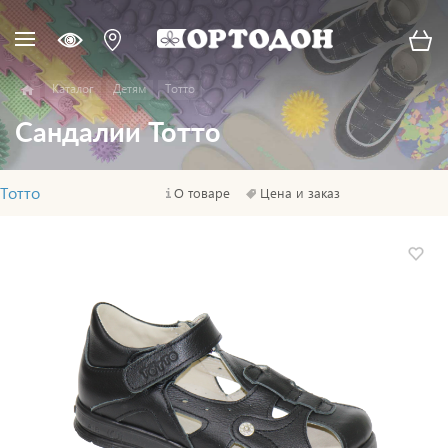
Каталог
Детям
Тотто
Сандалии Тотто
Тотто
О товаре
Цена и заказ