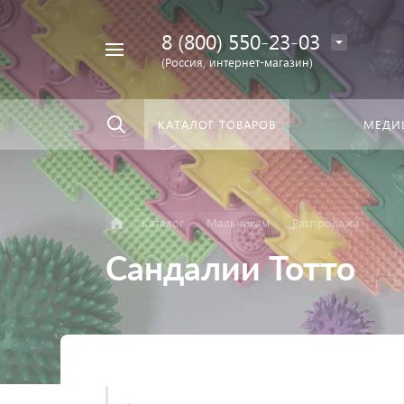
8 (800) 550-23-03
Найти
скать:
везде
(Россия, интернет-магазин)
КАТАЛОГ ТОВАРОВ
МЕДИ
Каталог
Мальчикам
Распродажа
Сандалии Тотто