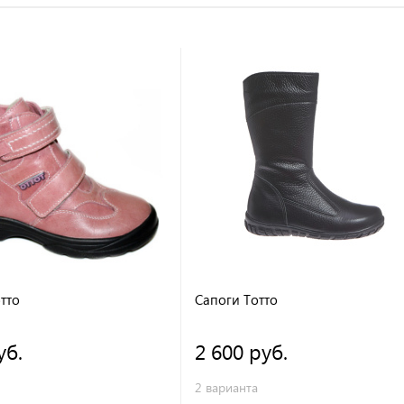
тто
Сапоги Тотто
уб.
2 600 руб.
2 варианта