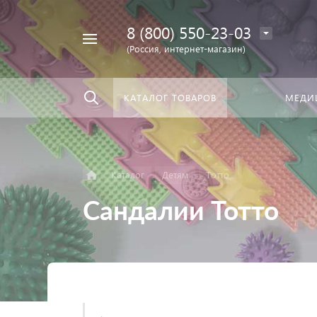
8 (800) 550-23-03
Найти
скать:
везде
(Россия, интернет-магазин)
КАТАЛОГ ТОВАРОВ
МЕДИ
Каталог
Детям
Тотто
Сандалии Тотто