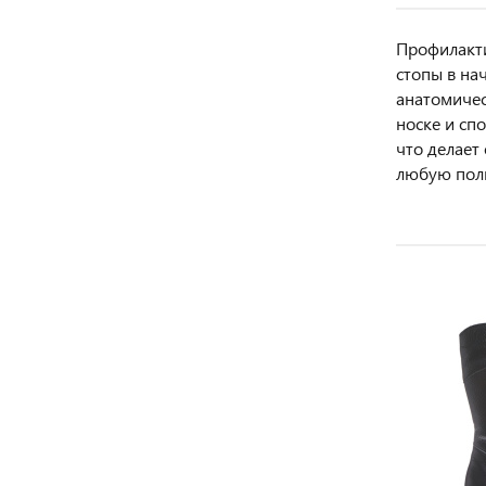
Профилакти
стопы в на
анатомичес
носке и сп
что делает
любую полно
АКЦИЯ