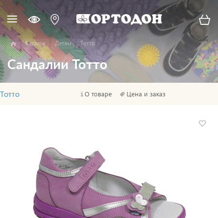
Каталог
Детям
Тотто
Сандалии Тотто
Тотто
О товаре
Цена и заказ