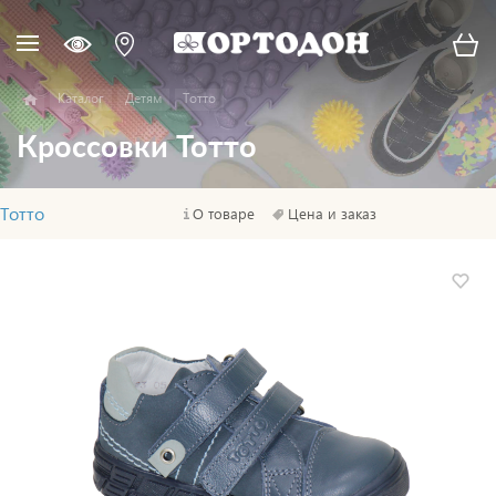
Каталог
Детям
Тотто
Кроссовки Тотто
Тотто
О товаре
Цена и заказ