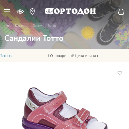
Каталог
Детям
Тотто
Сандалии Тотто
Тотто
О товаре
Цена и заказ