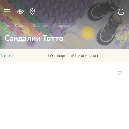
Каталог
Девочкам
Распродажа
Сандалии Тотто
Тотто
О товаре
Цена и заказ