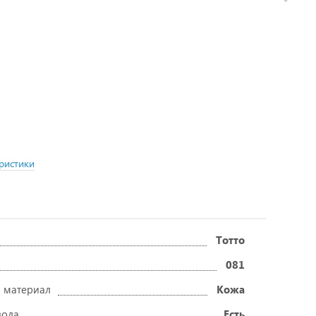
ристики
Тотто
081
 материал
Кожа
вода
Есть