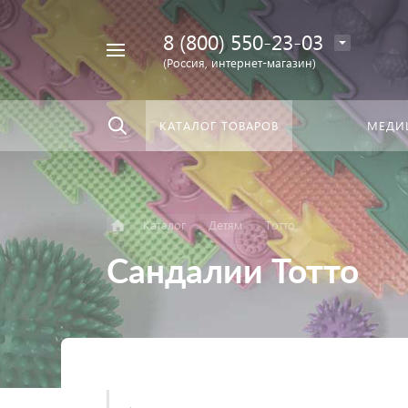
8 (800) 550-23-03
Найти
скать:
везде
(Россия, интернет-магазин)
КАТАЛОГ ТОВАРОВ
МЕДИ
Каталог
Детям
Тотто
Сандалии Тотто