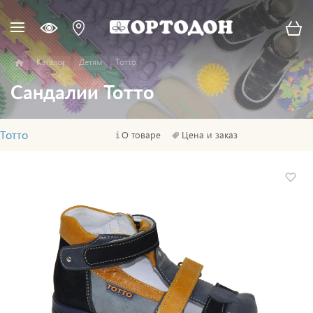
Каталог
Детям
Тотто
Сандалии Тотто
Тотто
О товаре
Цена и заказ