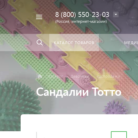
8 (800) 550-23-03
Найти
скать:
везде
(Россия, интернет-магазин)
КАТАЛОГ ТОВАРОВ
МЕДИ
Каталог
Девочкам
Распродажа
Сандалии Тотто