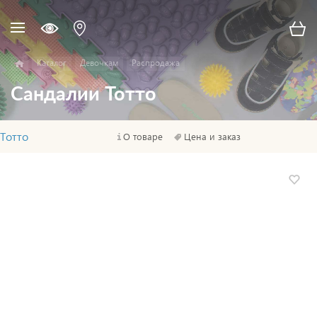
Каталог
Девочкам
Распродажа
Сандалии Тотто
Тотто
О товаре
Цена и заказ